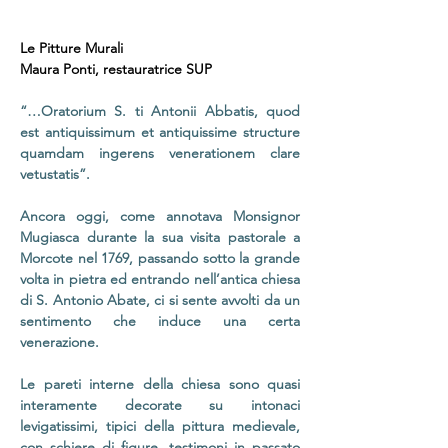
Le Pitture Murali
Maura Ponti, restauratrice SUP
“…Oratorium S. ti Antonii Abbatis, quod
est antiquissimum et antiquissime structure
quamdam ingerens venerationem clare
vetustatis”.
Ancora oggi, come annotava Monsignor
Mugiasca durante la sua visita pastorale a
Morcote nel 1769, passando sotto la grande
volta in pietra ed entrando nell’antica chiesa
di S. Antonio Abate, ci si sente avvolti da un
sentimento che induce una certa
venerazione.
Le pareti interne della chiesa sono quasi
interamente decorate su intonaci
levigatissimi, tipici della pittura medievale,
con schiere di figure, testimoni in passato