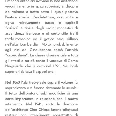
I monaci antoniani avevano la loro abitazione
verosimilmente in spazi superiori, al disopra
del voltone a botte sotto il quale passava
l’antica strada. L’architettura, con volte a
ogiva relativamente basse e capitelli
“cubici” è tipica degli ordini monastici di
ascendenza francese e di certo stile tra il
tardo-romanico ed il gotico assai diffuso
nell’alta Lombardia. Molto probabilmente
agli inizi del Cinquecento cessò l’attività
“ospedaliera”. La chiesa divenne tale a tutti
gli effetti e ne dà conto il vescovo di Como
Ninguarda, che la visitò nel 1591. Nei locali
superiori abitava il cappellano.
Nel 1863 l’ala trasversale sopra il voltone fu
sopraelevata e vi furono sistemate le scuole.
Il tetto dell’oratorio subì modifiche di una
certa importanza in relazione con il nuovo
intervento. Nel 1941, sotto la direzione
dell’architetto Cino Chiesa furono effettuati
restauri con intendimenti soprattutto di