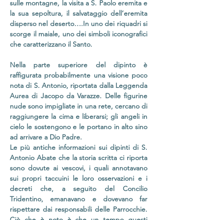
sulle montagne, la visita a S. Paolo eremita e
la sua sepoltura, il salvataggio dell’eremita
disperso nel deserto….In uno dei riquadri si
scorge il maiale, uno dei simboli iconografici
che caratterizzano il Santo.
Nella parte superiore del dipinto è
raffigurata probabilmente una visione poco
nota di S. Antonio, riportata dalla Leggenda
Aurea di Jacopo da Varazze. Delle figurine
nude sono impigliate in una rete, cercano di
raggiungere la cima e liberarsi; gli angeli in
cielo le sostengono e le portano in alto sino
ad arrivare a Dio Padre.
Le più antiche informazioni sui dipinti di S.
Antonio Abate che la storia scritta ci riporta
sono dovute ai vescovi, i quali annotavano
sui propri taccuini le loro osservazioni e i
decreti che, a seguito del Concilio
Tridentino, emanavano e dovevano far
rispettare dai responsabili delle Parrocchie.
Ciò che è noto è che un tempo questi