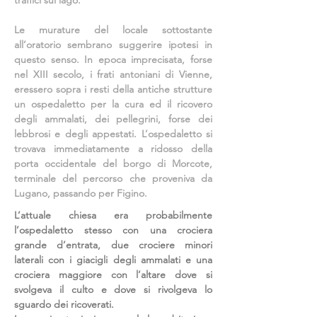
traffici sul lago.
Le murature del locale sottostante
all’oratorio sembrano suggerire ipotesi in
questo senso. In epoca imprecisata, forse
nel XIII secolo, i frati antoniani di Vienne,
eressero sopra i resti della antiche strutture
un ospedaletto per la cura ed il ricovero
degli ammalati, dei pellegrini, forse dei
lebbrosi e degli appestati. L’ospedaletto si
trovava immediatamente a ridosso della
porta occidentale del borgo di Morcote,
terminale del percorso che proveniva da
Lugano, passando per Figino.
L’attuale chiesa era probabilmente
l’ospedaletto stesso con una crociera
grande d’entrata, due crociere minori
laterali con i giacigli degli ammalati e una
crociera maggiore con l’altare dove si
svolgeva il culto e dove si rivolgeva lo
sguardo dei ricoverati.