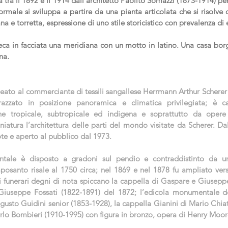
a tra il 1892 e il 1914 dall’architetto Paolito Somazzi (1873-1914) pe
ormale si sviluppa a partire da una pianta articolata che si risolve 
ana e torretta, espressione di uno stile storicistico con prevalenza d
ca in facciata una meridiana con un motto in latino. Una casa borg
na.
deato al commerciante di tessili sangallese Herrmann Arthur Scherer
azzato in posizione panoramica e climatica privilegiata; è ca
ne tropicale, subtropicale ed indigena e soprattutto da opere
niatura l’architettura delle parti del mondo visitate da Scherer. Da
e e aperto al pubblico dal 1973.
ntale è disposto a gradoni sul pendio e contraddistinto da un
posanto risale al 1750 circa; nel 1869 e nel 1878 fu ampliato vers
unerari degni di nota spiccano la cappella di Gaspare e Giuseppe
 Giuseppe Fossati (1822-1891) del 1872; l’edicola monumentale de
gusto Guidini senior (1853-1928), la cappella Gianini di Mario Chia
rlo Bombieri (1910-1995) con figura in bronzo, opera di Henry Moor