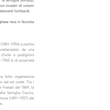
r la famiglia Somazzi;
con incastri di volumi
i elementi lombardi.
hese reca in facciata
 (1881-1956) a partire
ratterizzato da una
 d’arte e padiglioni
l 1965 è di proprietà
a folta vegetazione
o est ed ovest. Tra i
 Fossati del 1869, la
lla famiglia Caccia,
ttone (1891-1957) del
e.