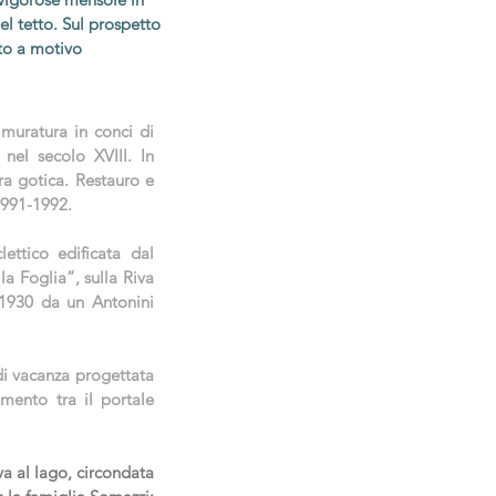
el tetto. Sul prospetto
ito a motivo
 muratura in conci di
o nel secolo XVIII. In
ora gotica. Restauro e
 1991-1992.
ettico edificata dal
la Foglia”, sulla Riva
l 1930 da un Antonini
di vacanza progettata
mento tra il portale
va al lago, circondata