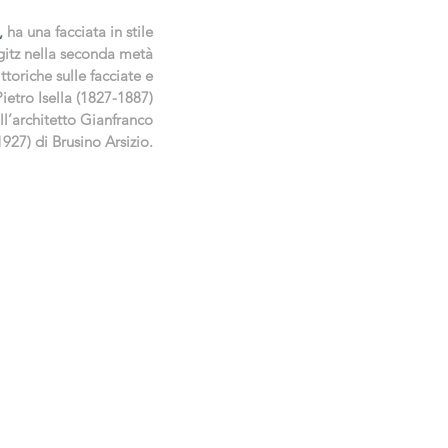
,
ha una facciata in stile
ugitz nella seconda metà
toriche sulle facciate e
Pietro Isella (1827-1887)
all’architetto Gianfranco
1927) di Brusino Arsizio.