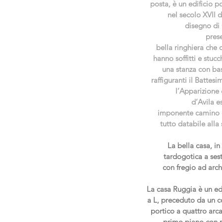
posta, è un edificio p
nel secolo XVII 
disegno di 
pres
bella ringhiera che 
hanno soffitti e stuc
una stanza con bass
raffiguranti il Battes
l’Apparizione
d’Avila e
imponente camino co
tutto databile alla
La bella casa, in
tardogotica a sesto
con fregio ad archi
La casa Ruggia è un edi
a L, preceduto da un co
portico a quattro arc
primo piano con pi