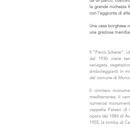
da un parco; costruit
la grande ricchezza f
con l’aggiunta di alt
Una casa borghese re
una graziosa meridia
Il “Parco Scherer”, i
dal 1930 viene terr
variegata vegetazio
simboleggianti in mi
del comune di Morcot
Il cimitero monume
mediterranea; il cam
numerosi monumenti f
cappella Paleari di
opera del 1884 di Au
1955, la tomba di Ca