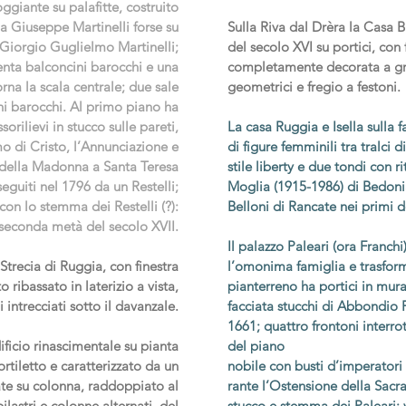
oggiante su palafitte, costruito
da Giuseppe Martinelli forse su
Sulla Riva dal Drèra la Casa B
Giorgio Guglielmo Martinelli;
del secolo XVI su portici, con 
enta balconcini barocchi e una
completamente decorata a gra
orna la scala centrale; due sale
geometrici e fregio a festoni.
chi barocchi. Al primo piano ha
orilievi in stucco sulle pareti,
La casa Ruggia e Isella sulla f
imo di Cristo, l’Annunciazione e
di figure femminili tra tralci di
 della Madonna a Santa Teresa
stile liberty e due tondi con ri
seguiti nel 1796 da un Restelli;
Moglia (1915-1986) di Bedon
n lo stemma dei Restelli (?):
Belloni di Rancate nei primi 
 seconda metà del secolo XVII.
Il palazzo Paleari (ora Franchi
 Strecia di Ruggia, con finestra
l’omonima famiglia e trasform
 ribassato in laterizio a vista,
pianterreno ha portici in mur
 intrecciati sotto il davanzale.
facciata stucchi di Abbondio 
1661; quattro frontoni interrott
ficio rinascimentale su pianta
del piano
rtiletto e caratterizzato da un
nobile con busti d’imperatori 
ate su colonna, raddoppiato al
rante l’Ostensione della Sacr
lastri e colonne alternati, del
stucco e stemma dei Paleari;