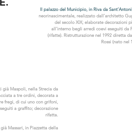
E.
Il palazzo del Municipio, in Riva da Sant’Antoni
neorinascimentale, realizzato dall’architetto G
del secolo XIX; elaborate decorazioni pit
all’interno begli arredi coevi eseguiti da 
(rifatte). Ristrutturazione nel 1992 diretta d
Rossi (nato nel 
 già Maspoli, nella Strecia da
cciata a tre ordini, decorata a
e fregi, di cui uno con grifoni,
seguiti a graffito; decorazione
rifatta.
 già Massari, in Piazzetta della