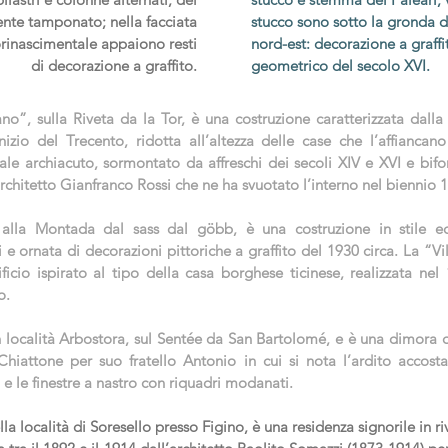
ente tamponato; nella facciata
stucco sono sotto la gronda d
orinascimentale appaiono resti
nord-est: decorazione a graff
di decorazione a graffito.
geometrico del secolo XVI.
no”, sulla Riveta da la Tor, è una costruzione caratterizzata dalla
inizio del Trecento, ridotta all’altezza delle case che l’affiancan
tale archiacuto, sormontato da affreschi dei secoli XIV e XVI e bif
’architetto Gianfranco Rossi che ne ha svuotato l’interno nel biennio
 alla Montada dal sass dal göbb, è una costruzione in stile ecl
e ornata di decorazioni pittoriche a graffito del 1930 circa. La “Vil
dificio ispirato al tipo della casa borghese ticinese, realizzata ne
o.
n località Arbostora, sul Sentée da San Bartolomé, e è una dimora 
iattone per suo fratello Antonio in cui si nota l’ardito accosta
 le finestre a nastro con riquadri modanati.
la località di Soresello presso Figino, è una residenza signorile in ri