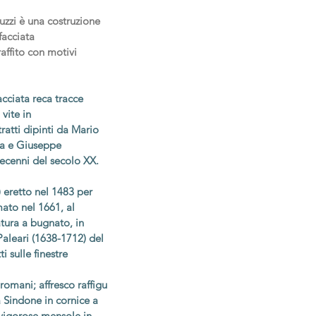
uzzi è una costruzione
facciata
ffito con motivi
acciata reca tracce
 vite in
tratti dipinti da Mario
ia e Giuseppe
decenni del secolo XX.
) eretto nel 1483 per
ato nel 1661, al
atura a bugnato, in
Paleari (1638-1712) del
i sulle finestre
romani; affresco raffigu
a Sindone in cornice a
 vigorose mensole in