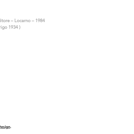
ditore – Locarno – 1984
rigo 1934 )
esign
.