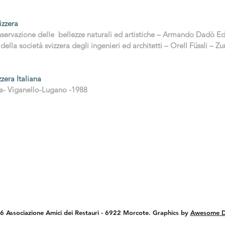
izzera
onservazione delle bellezze naturali ed artistiche – Armando Dadò E
ella società svizzera degli ingenieri ed architetti – Orell Füssli – Zu
zzera Italiana
sa- Viganello-Lugano -1988
 Associazione Amici dei Restauri - 6922 Morcote. Graphics by
Awesome D